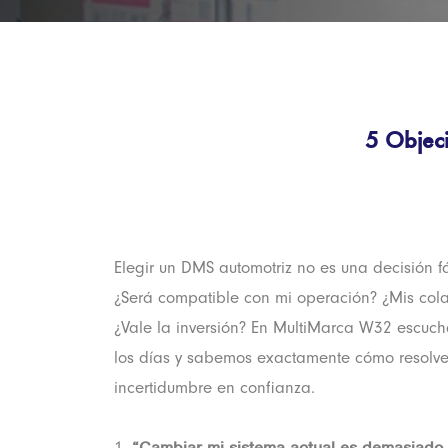
5 Objec
Elegir un DMS automotriz no es una decisión fá
¿Será compatible con mi operación? ¿Mis col
¿Vale la inversión? En MultiMarca W32 escuc
los días y sabemos exactamente cómo resolver
incertidumbre en confianza.
“Cambiar mi sistema actual es demasiado
1.