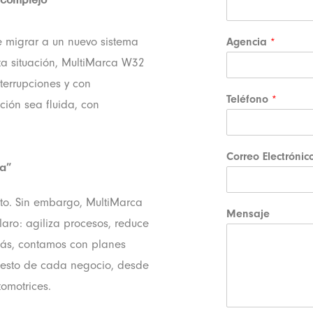
e migrar a un nuevo sistema
Agencia
*
ta situación, MultiMarca W32
terrupciones y con
Teléfono
*
ión sea fluida, con
Correo Electróni
ia”
to. Sin embargo, MultiMarca
Mensaje
aro: agiliza procesos, reduce
emás, contamos con planes
uesto de cada negocio, desde
omotrices.