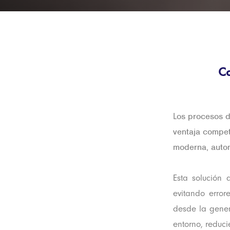
Co
os procesos d
L
ventaja compet
moderna, autom
Esta solución 
evitando error
desde la gener
entorno, reduc