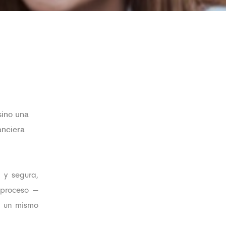
sino una
anciera
 y segura,
 proceso —
en un mismo