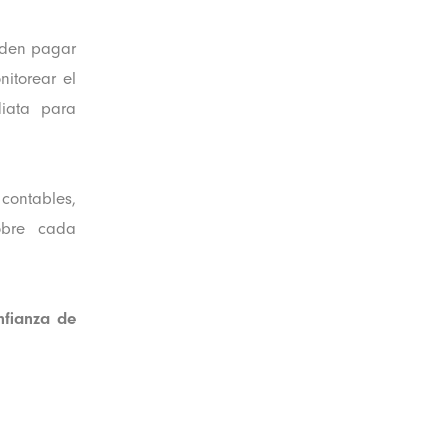
ueden pagar
itorear el
diata para
ontables,
sobre cada
nfianza de